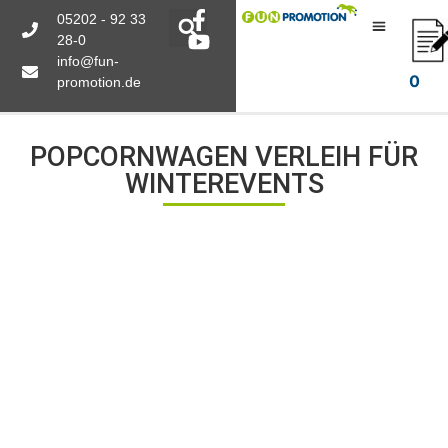
05202 - 92 33
28-0
info@fun-
0
promotion.de
POPCORNWAGEN VERLEIH FÜR
WINTEREVENTS