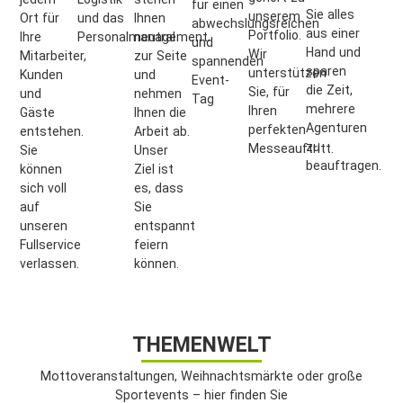
für einen
Sie alles
unserem
Ort für
und das
Ihnen
abwechslungsreichen
aus einer
Portfolio.
Ihre
Personalmanagement.
neutral
und
Hand und
Wir
Mitarbeiter,
zur Seite
spannenden
sparen
unterstützen
Kunden
und
Event-
die Zeit,
Sie, für
und
nehmen
Tag
mehrere
Ihren
Gäste
Ihnen die
Agenturen
perfekten
entstehen.
Arbeit ab.
zu
Messeauftritt.
Sie
Unser
beauftragen.
können
Ziel ist
sich voll
es, dass
auf
Sie
unseren
entspannt
Fullservice
feiern
verlassen.
können.
THEMENWELT
Mottoveranstaltungen, Weihnachtsmärkte oder große
Sportevents – hier finden Sie