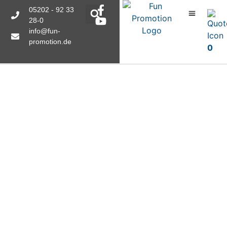
05202 - 92 33
28-0
info@fun-
promotion.de
0