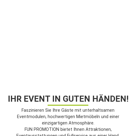
IHR EVENT IN GUTEN HÄNDEN!
GEMEINSAM ERLEBEN
Faszinieren Sie Ihre Gäste mit unterhaltsamen
GEMEINSAM WACHSEN
Eventmodulen, hochwertigen Mietmöbeln und einer
einzigartigen Atmosphäre.
FUN PROMOTION bietet Ihnen Attraktionen,
Eventausstattungen und Fullservice aus einer Hand.