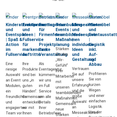
Kinderattraktionen
Eventpromotion
Eventagentur
Teambuilding
Messeaktionen
Mietmöbel
und
und
für
Events |
und
und
Eventspiele
Ideen |
Firmenfeiern
teambildende
Messespiele
Eventausstat
| Spaß &
Fullservice
|
Maßnahmen
|
|
Action
für
Projektplanung
individuelle
Logistik
Stärken
im
markenstarke
Ihrer
Ideen
inkl.
Fullservice
Auftritte
Veranstaltung
und
Auf-
Sie das
Gestaltung
und
„Wir-
Eine
Ihre
Als
Abbau
Gefühl“
Vertrauen
riesige
Produkte
Eventagentur
Ihrer
Profitieren
Sie auf
Auswahl
sind bei
kümmern
Mitarbeiter
Sie von
unsere
an Event
uns „in
wir uns
mit
kurzen
Erfahrung
Modulen,
guten
im Full
unseren
Wegen
und die
ein
Händen“.
Service
teambildenden
und einer
große
freundliches
Gemeinsam
um alle
Maßnahmen.
einfachen
Auswahl
und
entwickeln
Details
Gemeinsam
Logistik.
an
engagiertes
wir mit
Ihrer
neue
Von der
Messeaktionen
Team vor
Ihnen
Betriebsfeier,
Stärken