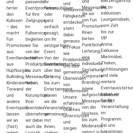
Bierzeltgarnitur
und
und
passende
Ihr
und
bis zu
Messespiele,
hinter
Eventpromotion
Firmenjubiläum
schlummernde
exklusiven
die wir
den
für Ihre
oder
Fähigkeiten
Loungemöbeln,
von Fun
Kulissen
Zielgruppe.
ganz
entdecken
vom Zelt
Promotion
– das
Im
einfach
steht
bis zur
Ihnen
macht
Fullservice
gesagt,
dabei
VIP
bieten.
Fun
begleiten
um Ihr
genauso
Arena.
Pünktliche
Promotion
wir Sie
einzigartiges
im Fokus
Exklusive
Lieferung,
aus.
von der
Event.
wie
Mietmöbel,
eine
Eventlandschaften
ersten
Von der
Problemlösen
Theken,
individuelle
aus
Produktpräsentation
Eventausstattung,
und das
Lichtlösungen
Gestaltung
Hüpfburgen,
bis zum
über das
gemeinsame
und viele
(Corporate
Bullriding,
Messeauftritt.
Catering
Überwinden
weitere
Branding)
Kinderanimation,
Neben
bis zum
von
Eventausstattu
sowie
Torwand
der
Entertainment
Hindernissen.
haben wir
aufgeschlossenes
und
Konzeption
planen
Unsere
für Ihre
Messepersonal,
andere
Ihrer
wir die
erfahrenen
Veranstaltung
von der
Eventspiele
Eventidee
Veranstaltung
Coaches
im
Hostess
lassen
übernehmen
gemeinsam
unterstützen
Programm.
bis zum
wir an
wir dabei
mit
und
Bei uns
Moderator,
(fast)
auch die
Ihnen,
sorgen
bekommen
gehört zu
jedem
Logistik
stehen