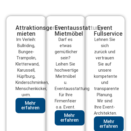
Attraktionsgeräte
Eventausstattung
Event
mieten
Mietmöbel
Fullservice
Im Verleih:
Darf es
Lehnen Sie
Bullriding,
etwas
sich
Bungee-
gemütlicher
zurück und
Trampolin,
sein?
vertrauen
Kletterwand,
Leihen Sie
Sie auf
Karussell,
hochwertige
unsere
Hüpfburg,
Mietmöbel
kompetente
Kinderschminken,
u.
und
Menschenkicker,
Eventausstattung
transparente
uvm.
für Ihre
Planung.
Firmenfeier
Wir sind
Mehr
o.a. Event.
Ihre Event-
erfahren
Architekten.
Mehr
erfahren
Mehr
erfahren