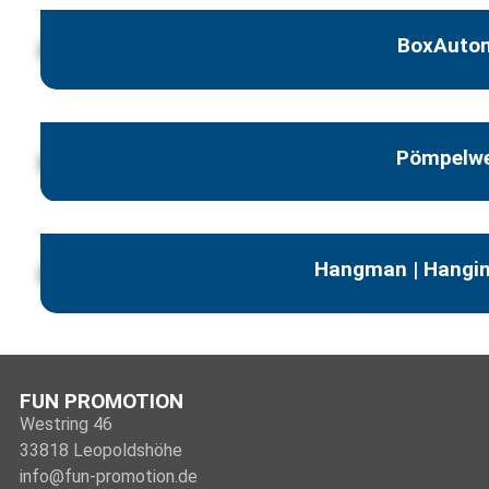
BoxAuto
Pömpelwe
Hangman | Hangin
FUN PROMOTION
Westring 46
33818 Leopoldshöhe
info@fun-promotion.de