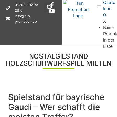
05202 - 92 33
28-0
0
info@fun-
X
promotion.de
Keine
Produk
in der
Liste
NOSTALGIESTAND
HOLZSCHUHWURFSPIEL MIETEN
Spielstand für bayrische
Gaudi – Wer schafft die
meisten Treffer?