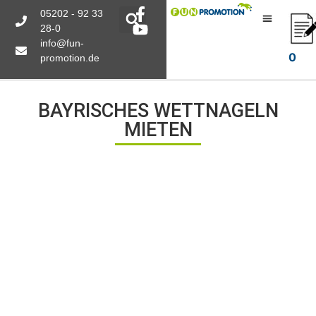
05202 - 92 33
28-0
info@fun-
0
promotion.de
BAYRISCHES WETTNAGELN
MIETEN