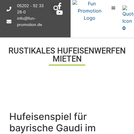
05202 - 92 33
28-0
info@fun-
promotion.de
0
RUSTIKALES HUFEISENWERFEN
MIETEN
Hufeisenspiel für
bayrische Gaudi im