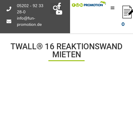
05202 - 92 33
28-0
info@fun-
0
promotion.de
TWALL® 16 REAKTIONSWAND
MIETEN