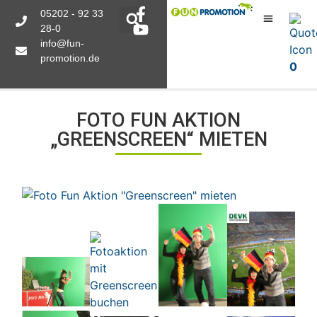
05202 - 92 33
28-0
info@fun-
promotion.de
0
FOTO FUN AKTION
„GREENSCREEN“ MIETEN