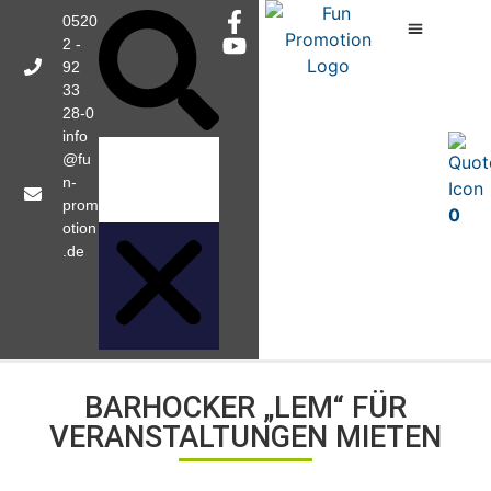
0520
2 -
92
33
28-0
info
@fu
n-
prom
0
otion
.de
BARHOCKER „LEM“ FÜR
VERANSTALTUNGEN MIETEN