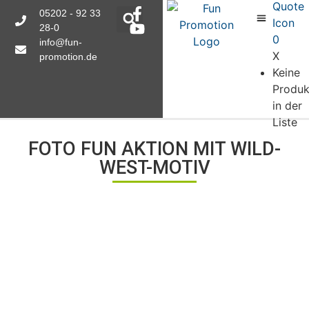
05202 - 92 33
28-0
0
info@fun-
X
promotion.de
Keine
Produk
in der
Liste
FOTO FUN AKTION MIT WILD-
WEST-MOTIV