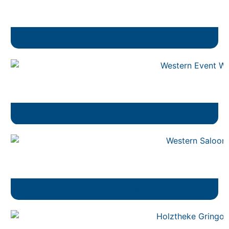
Tipi Indianerzelte + Marterpfahl
Wettnageln
Saloon Curling