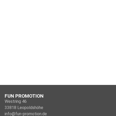
FUN PROMOTION
Westring 46
33818 Leopoldshöhe
info@fun-promotion.de