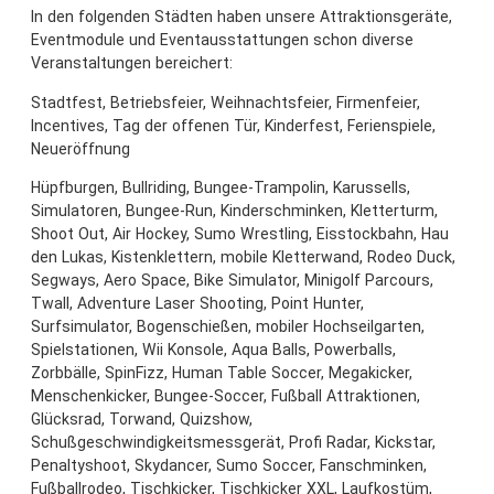
In den folgenden Städten haben unsere Attraktionsgeräte,
Eventmodule und Eventausstattungen schon diverse
Veranstaltungen bereichert:
Stadtfest, Betriebsfeier, Weihnachtsfeier, Firmenfeier,
Incentives, Tag der offenen Tür, Kinderfest, Ferienspiele,
Neueröffnung
Hüpfburgen, Bullriding, Bungee-Trampolin, Karussells,
Simulatoren, Bungee-Run, Kinderschminken, Kletterturm,
Shoot Out, Air Hockey, Sumo Wrestling, Eisstockbahn, Hau
den Lukas, Kistenklettern, mobile Kletterwand, Rodeo Duck,
Segways, Aero Space, Bike Simulator, Minigolf Parcours,
Twall, Adventure Laser Shooting, Point Hunter,
Surfsimulator, Bogenschießen, mobiler Hochseilgarten,
Spielstationen, Wii Konsole, Aqua Balls, Powerballs,
Zorbbälle, SpinFizz, Human Table Soccer, Megakicker,
Menschenkicker, Bungee-Soccer, Fußball Attraktionen,
Glücksrad, Torwand, Quizshow,
Schußgeschwindigkeitsmessgerät, Profi Radar, Kickstar,
Penaltyshoot, Skydancer, Sumo Soccer, Fanschminken,
Fußballrodeo, Tischkicker, Tischkicker XXL, Laufkostüm,