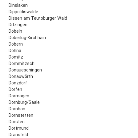
Dinslaken
Dippoldiswalde
Dissen am Teutoburger Wald
Ditzingen
Döbeln
Doberlug-Kirchhain
Döbern
Dohna
Dömitz
Dommitzsch
Donaueschingen
Donauwörth
Donzdorf
Dorfen
Dormagen
Dornburg/Saale
Dornhan
Dornstetten
Dorsten
Dortmund
Dransfeld