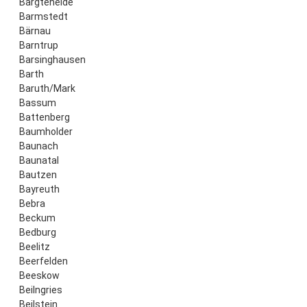
Bargteheide
Barmstedt
Bärnau
Barntrup
Barsinghausen
Barth
Baruth/Mark
Bassum
Battenberg
Baumholder
Baunach
Baunatal
Bautzen
Bayreuth
Bebra
Beckum
Bedburg
Beelitz
Beerfelden
Beeskow
Beilngries
Beilstein