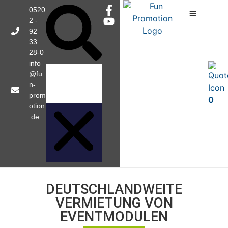
0520
2 -
92
33
28-0
info
@fu
n-
prom
0
otion
.de
DEUTSCHLANDWEITE
VERMIETUNG VON
EVENTMODULEN