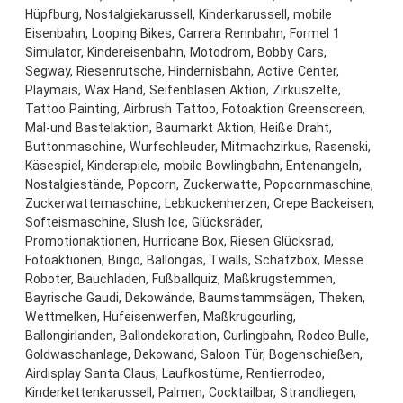
Hüpfburg, Nostalgiekarussell, Kinderkarussell, mobile
Eisenbahn, Looping Bikes, Carrera Rennbahn, Formel 1
Simulator, Kindereisenbahn, Motodrom, Bobby Cars,
Segway, Riesenrutsche, Hindernisbahn, Active Center,
Playmais, Wax Hand, Seifenblasen Aktion, Zirkuszelte,
Tattoo Painting, Airbrush Tattoo, Fotoaktion Greenscreen,
Mal-und Bastelaktion, Baumarkt Aktion, Heiße Draht,
Buttonmaschine, Wurfschleuder, Mitmachzirkus, Rasenski,
Käsespiel, Kinderspiele, mobile Bowlingbahn, Entenangeln,
Nostalgiestände, Popcorn, Zuckerwatte, Popcornmaschine,
Zuckerwattemaschine, Lebkuckenherzen, Crepe Backeisen,
Softeismaschine, Slush Ice, Glücksräder,
Promotionaktionen, Hurricane Box, Riesen Glücksrad,
Fotoaktionen, Bingo, Ballongas, Twalls, Schätzbox, Messe
Roboter, Bauchladen, Fußballquiz, Maßkrugstemmen,
Bayrische Gaudi, Dekowände, Baumstammsägen, Theken,
Wettmelken, Hufeisenwerfen, Maßkrugcurling,
Ballongirlanden, Ballondekoration, Curlingbahn, Rodeo Bulle,
Goldwaschanlage, Dekowand, Saloon Tür, Bogenschießen,
Airdisplay Santa Claus, Laufkostüme, Rentierrodeo,
Kinderkettenkarussell, Palmen, Cocktailbar, Strandliegen,