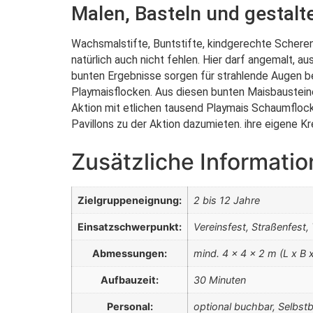
Malen, Basteln und gestalt
Wachsmalstifte, Buntstifte, kindgerechte Scheren 
natürlich auch nicht fehlen. Hier darf angemalt, 
bunten Ergebnisse sorgen für strahlende Augen bei
Playmaisflocken. Aus diesen bunten Maisbausteine
Aktion mit etlichen tausend Playmais Schaumflock
Pavillons zu der Aktion dazumieten. ihre eigene Kre
Zusätzliche Informati
Zielgruppeneignung:
2 bis 12 Jahre
Einsatzschwerpunkt:
Vereinsfest, Straßenfest,
Abmessungen:
mind. 4 x 4 x 2 m (L x B 
Aufbauzeit:
30 Minuten
Personal:
optional buchbar, Selbst