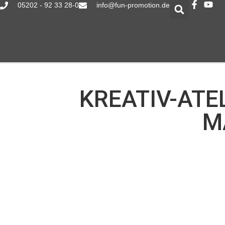
05202 - 92 33 28-0
info@fun-promotion.de
KREATIV-ATE
M